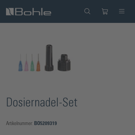
alt springen
Bildergalerie überspringen
Dosiernadel-Set
Artikelnummer:
BO5209319