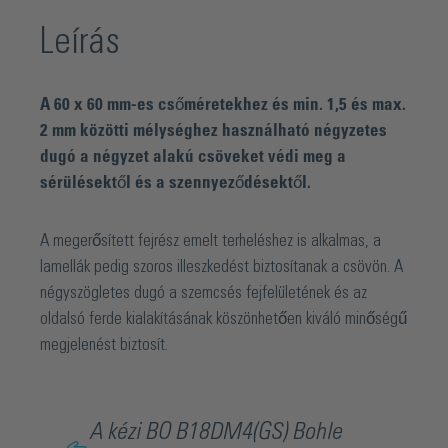
Leírás
A 60 x 60 mm-es csőméretekhez és min. 1,5 és max.
2 mm közötti mélységhez használható négyzetes
dugó a négyzet alakú csöveket védi meg a
sérülésektől és a szennyeződésektől.
A megerősített fejrész emelt terheléshez is alkalmas, a
lamellák pedig szoros illeszkedést biztosítanak a csövön. A
négyszögletes dugó a szemcsés fejfelületének és az
oldalsó ferde kialakításának köszönhetően kiváló minőségű
megjelenést biztosít.
A kézi BO B18DM4(GS) Bohle