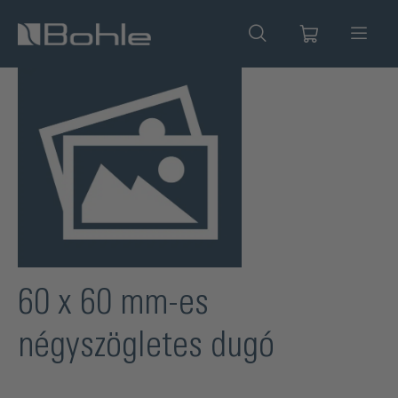
 tartalomra
Képgaléria kihagyása
60 x 60 mm-es
négyszögletes dugó