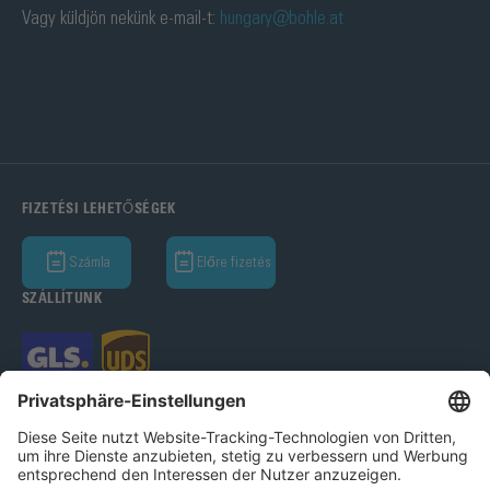
Vagy küldjön nekünk e-mail-t:
hungary@bohle.at
FIZETÉSI LEHETŐSÉGEK
Számla
Előre fizetés
SZÁLLÍTUNK
Bohle GmbH 2026