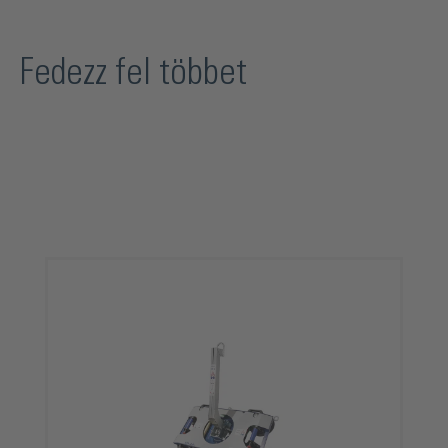
Fedezz fel többet
Termékgaléria kihagyása