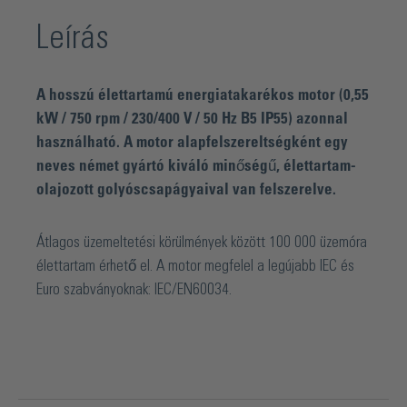
Leírás
A hosszú élettartamú energiatakarékos motor (0,55
kW / 750 rpm / 230/400 V / 50 Hz B5 IP55) azonnal
használható. A motor alapfelszereltségként egy
neves német gyártó kiváló minőségű, élettartam-
olajozott golyóscsapágyaival van felszerelve.
Átlagos üzemeltetési körülmények között 100 000 üzemóra
élettartam érhető el. A motor megfelel a legújabb IEC és
Euro szabványoknak: IEC/EN60034.