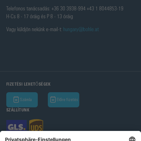
Telefonos tanácsadás: +36 30 3938-994 +43 1 8044853-19
H-Cs 8 - 17 óráig és P 8 - 13 óráig
Vagy küldjön nekünk e-mail-t:
hungary@bohle.at
FIZETÉSI LEHETŐSÉGEK
Számla
Előre fizetés
SZÁLLÍTUNK