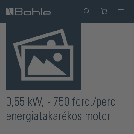
 tartalomra
Képgaléria kihagyása
0,55 kW, - 750 ford./perc
energiatakarékos motor