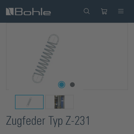
alt springen
Bildergalerie überspringen
Zugfeder Typ Z-231